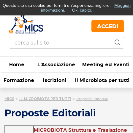
Questo sito usa cookie per fornirti un'esperienza migliore.
Maggiori
Italiano
English
informazioni.
Ok, capito.
ACCEDI
Home
L'Associazione
Meeting ed Eventi
Formazione
Iscrizioni
Il Microbiota per tutti
MICS
IL MICROBIOTA PER TUTTI
Proposte Editoriali
Proposte Editoriali
MICROBIOTA Struttura e Traslazione