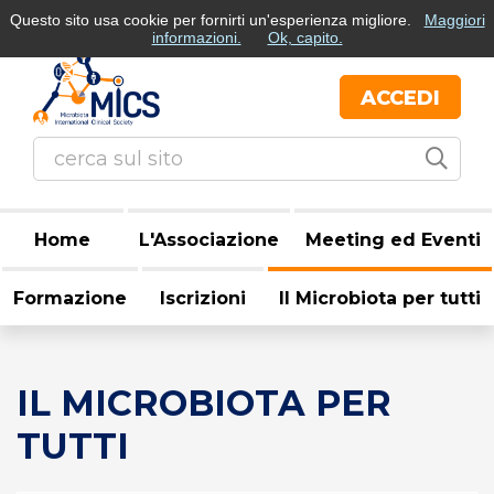
Questo sito usa cookie per fornirti un'esperienza migliore.
Maggiori
Italiano
English
informazioni.
Ok, capito.
ACCEDI
Home
L'Associazione
Meeting ed Eventi
Formazione
Iscrizioni
Il Microbiota per tutti
IL MICROBIOTA PER
TUTTI